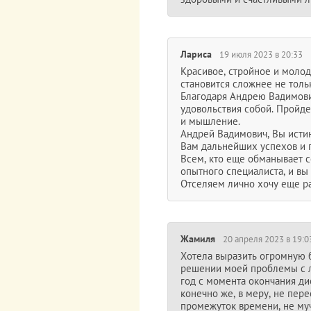
Лариса
19 июля 2023 в 20:33
Красивое, стройное и молод
становится сложнее не толь
Благодаря Андрею Вадимови
удовольствия собой. Пройде
и мышление.
Андрей Вадимович, Вы исти
Вам дальнейших успехов и 
Всем, кто еще обманывает с
опытного специалиста, и вы
Отселяем лично хочу еще р
Жамиля
20 апреля 2023 в 19:0
Хотела выразить огромную 
решении моей проблемы с л
год с момента окончания дие
конечно же, в меру, не пер
промежуток времени, не му