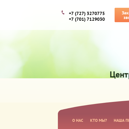
Зак
+7 (727) 3270775
зв
+7 (701) 7129030
Цент
О НАС
КТО МЫ?
НАША П