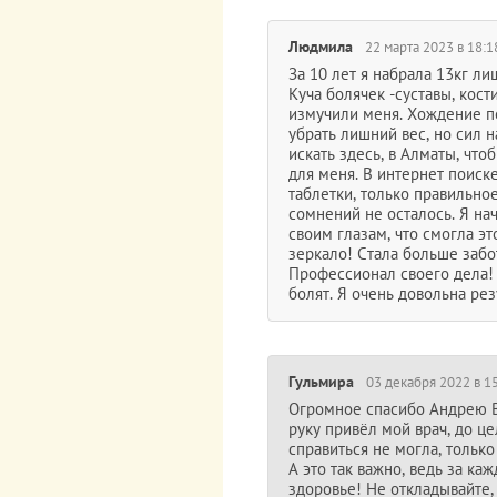
Людмила
22 марта 2023 в 18:1
За 10 лет я набрала 13кг ли
Куча болячек -суставы, кос
измучили меня. Хождение по
убрать лишний вес, но сил н
искать здесь, в Алматы, чт
для меня. В интернет поиск
таблетки, только правильно
сомнений не осталось. Я на
своим глазам, что смогла э
зеркало! Стала больше заб
Профессионал своего дела! 
болят. Я очень довольна ре
Гульмира
03 декабря 2022 в 1
Огромное спасибо Андрею В
руку привёл мой врач, до це
справиться не могла, тольк
А это так важно, ведь за ка
здоровье! Не откладывайте, 