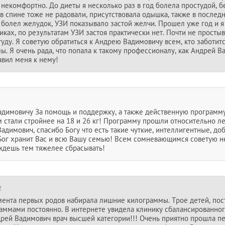
я некомфортно. До диеты я несколько раз в год болела простудой, б
 в спине тоже не радовали, присутствовала одышка, также в после
 болел желудок, УЗИ показывало застой желчи. Прошел уже год и я 
ках, по результатам УЗИ застоя практически нет. Почти не простыв
уду. Я советую обратиться к Андрею Вадимовичу всем, кто заботитс
. Я очень рада, что попала к такому профессионалу, как Андрей В
авил меня к нему!
димовичу За помощь и поддержку, а также действенную программу
м стали стройнее на 18 и 26 кг! Программу прошли относительно ле
адимович, спасибо Богу что есть такие чуткие, интеллигентные, д
Бог хранит Вас и всю Вашу семью! Всем сомневающимся советую не
 ждешь тем тяжелее сбрасывать!
2
омента первых родов набирала лишние килограммы. Трое детей, по
ммами постоянно. В интернете увидела клинику сбалансированного
дрей Вадимович врач высшей категории!!! Очень приятно прошла пер