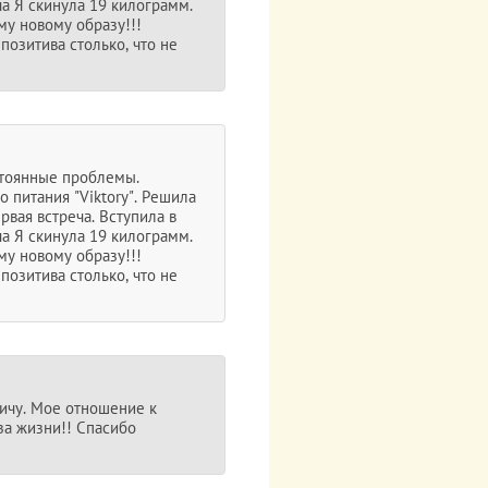
а Я скинула 19 килограмм.
му новому образу!!!
позитива столько, что не
стоянные проблемы.
 питания "Viktory". Решила
вая встреча. Вступила в
а Я скинула 19 килограмм.
му новому образу!!!
позитива столько, что не
ичу. Мое отношение к
за жизни!! Спасибо