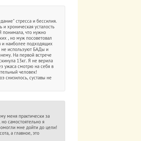
едание" стресса и бессилия.
ь и хроническая усталость
Я понимала, что нужно
ских , но муж посоветовал
ов и наиболее подходящих
о не используют БАДы и
нему. На первой встрече
скинула 13кг. Я не верила
ез ужаса смотрю на себя в
ательный человек!
э снизилось, суставы не
му меня практически за
, но самостоятельно я
помогли мне дойти до цели!
ота, а главное, это