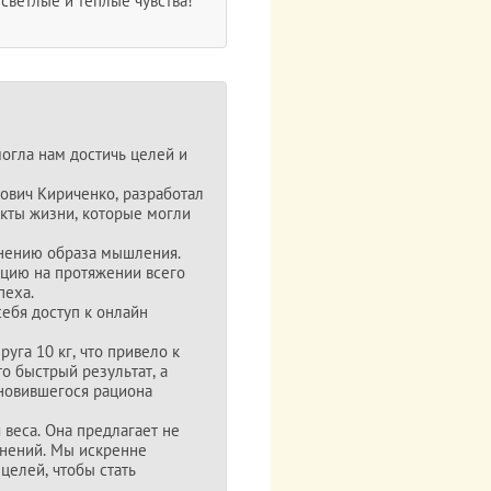
 светлые и тёплые чувства!
огла нам достичь целей и
ович Кириченко, разработал
екты жизни, которые могли
менению образа мышления.
ацию на протяжении всего
пеха.
ебя доступ к онлайн
руга 10 кг, что привело к
о быстрый результат, а
новившегося рациона
веса. Она предлагает не
енений. Мы искренне
целей, чтобы стать