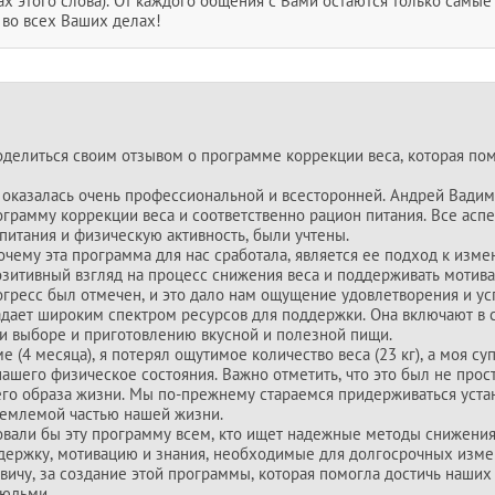
ах этого слова). От каждого общения с Вами остаются только самые
 во всех Ваших делах!
оделиться своим отзывом о программе коррекции веса, которая пом
 оказалась очень профессиональной и всесторонней. Андрей Вадим
грамму коррекции веса и соответственно рацион питания. Все асп
питания и физическую активность, были учтены.
очему эта программа для нас сработала, является ее подход к из
озитивный взгляд на процесс снижения веса и поддерживать мотив
гресс был отмечен, и это дало нам ощущение удовлетворения и ус
дает широким спектром ресурсов для поддержки. Она включают в с
ри выборе и приготовлению вкусной и полезной пищи.
е (4 месяца), я потерял ощутимое количество веса (23 кг), а моя суп
шего физическое состояния. Важно отметить, что это был не прост
го образа жизни. Мы по-прежнему стараемся придерживаться уста
ъемлемой частью нашей жизни.
али бы эту программу всем, кто ищет надежные методы снижения 
оддержку, мотивацию и знания, необходимые для долгосрочных изм
чу, за создание этой программы, которая помогла достичь наших 
людьми.