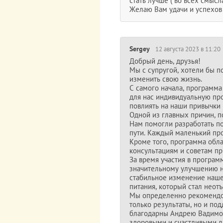
стать лучше ( во всех смысл
Желаю Вам удачи и успехов
Sergey
12 августа 2023 в 11:20
Добрый день, друзья!
Мы с супругой, хотели бы п
изменить свою жизнь.
С самого начала, программа
для нас индивидуальную про
повлиять на наши привычки 
Одной из главных причин, п
Нам помогли разработать п
пути. Каждый маленький про
Кроме того, программа обла
консультациям и советам п
За время участия в программ
значительному улучшению на
стабильное изменение наше
питания, который стал неот
Мы определенно рекомендов
только результаты, но и п
благодарны Андрею Вадимови
здоровыми и счастливыми 