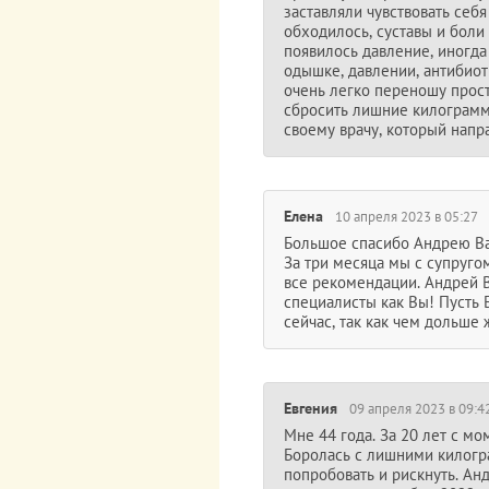
заставляли чувствовать себ
обходилось, суставы и боли
появилось давление, иногда
одышке, давлении, антибиоти
очень легко переношу прост
сбросить лишние килограммы
своему врачу, который напр
Елена
10 апреля 2023 в 05:27
Большое спасибо Андрею Ва
За три месяца мы с супруго
все рекомендации. Андрей В
специалисты как Вы! Пусть 
сейчас, так как чем дольше
Евгения
09 апреля 2023 в 09:4
Мне 44 года. За 20 лет с м
Боролась с лишними килогра
попробовать и рискнуть. Ан