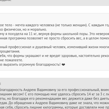
ое тело - мечта каждого человека (не только женщин). С каждым го
ко физически, но и морально.
чу я похудела на 11 кг, вернув формы школьной поры. Это неверо
нная программа позволяет не просто сбросить вес, а в целом поме
нный профессионал и душевный человек, изменивший жизни мног
процветания.
ебя, что формы украшают и не вредят здоровью, настоятельно реко
 не пожалеете.
аз выразить огромную благодарность! ❤️
3
благодарность Андрею Вадимовичу за его профессиональный, вним
ишним весом! С его помощью мне удалось сбросить 14 кг за 3 с 
ты, но благодаря его рекомендациям вес держится даже без диеты, 
еедая. До обращения к Андрею Вадимовичу даже не знала, что можн
чая себя, сбросить лишние килограммы, которые доставляли мне п