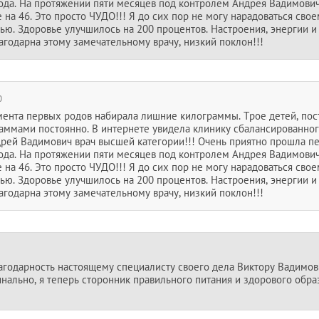
ода. На протяжении пяти месяцев под контролем Андрея Вадимович
 на 46. Это просто ЧУДО!!! Я до сих пор не могу нарадоваться свое
ю. Здоровье улучшилось на 200 процентов. Настроения, энергии и 
агодарна этому замечательному врачу, низкий поклон!!!
0
омента первых родов набирала лишние килограммы. Трое детей, по
ммами постоянно. В интернете увидела клинику сбалансированного
дрей Вадимович врач высшей категории!!! Очень приятно прошла пер
ода. На протяжении пяти месяцев под контролем Андрея Вадимович
 на 46. Это просто ЧУДО!!! Я до сих пор не могу нарадоваться свое
ю. Здоровье улучшилось на 200 процентов. Настроения, энергии и 
агодарна этому замечательному врачу, низкий поклон!!!
агодарность настоящему специалисту своего дела Виктору Вадимов
ально, я теперь сторонник правильного питания и здорового обра