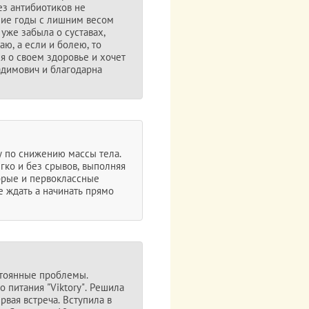
ез антибиотиков не
дние годы с лишним весом
уже забыла о суставах,
аю, а если и болею, то
я о своем здоровье и хочет
адимович и благодарна
 по снижению массы тела.
гко и без срывов, выполняя
обрые и первоклассные
 ждать а начинать прямо
стоянные проблемы.
 питания "Viktory". Решила
вая встреча. Вступила в