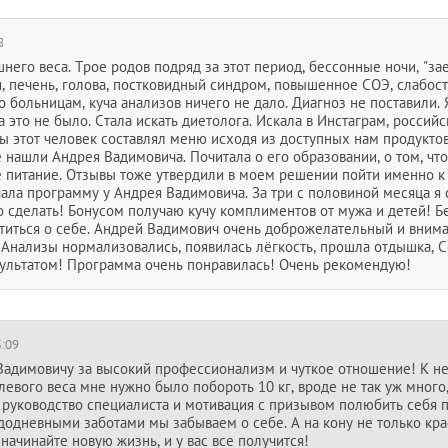
8
шнего веса. Трое родов подряд за этот период, бессонные ночи, "за
ти, печень, голова, постковидный синдром, повышенное СОЭ, слабост
 больницам, куча анализов ничего не дало. Диагноз не поставили. 
а это не было. Стала искать диетолога. Искала в Инстаграм, россий
обы этот человек составлял меню исходя из доступных нам продукт
е нашли Андрея Вадимовича. Почитала о его образовании, о том, чт
е питание. Отзывы тоже утвердили в моем решении пойти именно к 
чала программу у Андрея Вадимовича. За три с половиной месяца я 
то сделать! Бонусом получаю кучу комплиментов от мужа и детей! Б
отиться о себе. Андрей Вадимович очень доброжелательный и вним
Анализы нормализовались, появилась лёгкость, прошла отдышка, Со
зультатом! Программа очень понравилась! Очень рекомендую!
5:09
адимовичу за высокий профессионализм и чуткое отношение! К не
левого веса мне нужно было побороть 10 кг, вроде не так уж много
о руководство специалиста и мотивация с призывом полюбить себя 
ждодневными заботами мы забываем о себе. А на кону не только крас
начинайте новую жизнь, и у вас все получится!