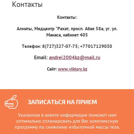
Контакты
Контакты:
Алматы, Медцентр "Рахат, просп. Абая 58а, уг. ул.
Манаса, кабинет 405
Телефон
:
8(727)327-07-75
;
+77017129030
Email:
andrei2004kz@mail.ru
Сайт
:
www.viktory.kz
ЗАПИСАТЬСЯ НА ПРИЕМ
Указанная в анкете информация поможет нам
оптимально спланировать для Вас комплексную
программу по снижению избыточной массы тела.