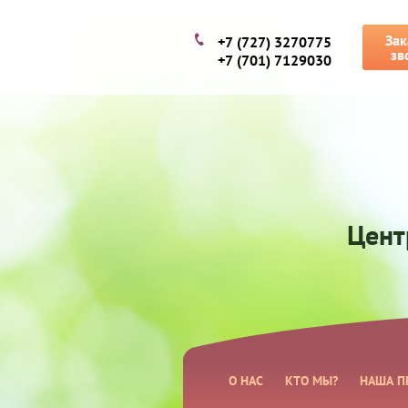
Зак
+7 (727) 3270775
зв
+7 (701) 7129030
Цент
О НАС
КТО МЫ?
НАША П