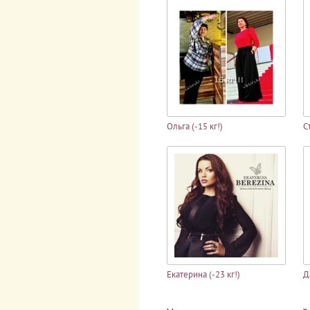
Ольга (-15 кг!)
С
Екатерина (-23 кг!)
Д