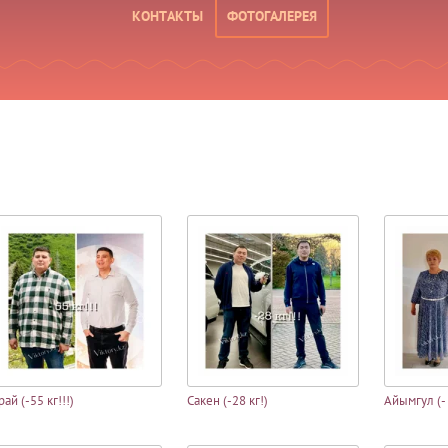
КОНТАКТЫ
ФОТОГАЛЕРЕЯ
рай (-55 кг!!!)
Сакен (-28 кг!)
Айымгул (- 