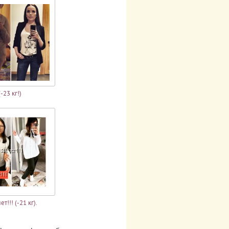
-23 кг!)
т!!! (-21 кг).