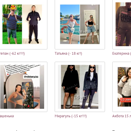
тепан (-62 кг!!!)
Татьяна (- 18 кг!)
Екатерина (
ашенька
Мирагуль (-15 кг!!!)
Акбота 15 ле