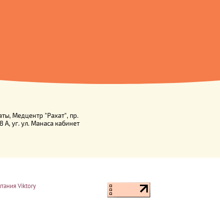
аты, Медцентр "Рахат", пр.
8 А, уг. ул. Манаса кабинет
тания Viktory