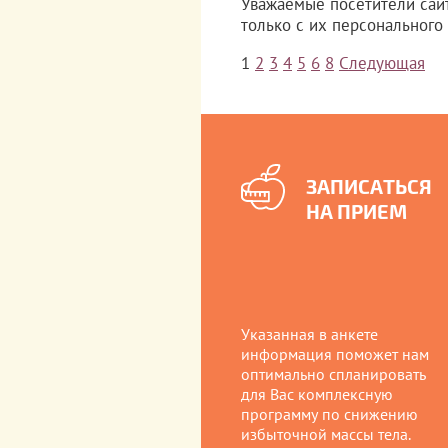
Уважаемые посетители сай
только с их персонального
1
2
3
4
5
6
8
Следующая
ЗАПИСАТЬСЯ
НА ПРИЕМ
Указанная в анкете
информация поможет нам
оптимально спланировать
для Вас комплексную
программу по снижению
избыточной массы тела.